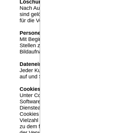
Löschung / Recht auf Löschung nach Art. 
Nach Austritt werden die Daten nach der geset
sind gelöscht. Jede Person hat das Recht gegen
für die Verarbeitung vorliegen.
Personenbezogene Daten und Bilder:
Mit Beginn der Mitgliedschaft willigt jedes Mi
Stellen zwecks Verwaltung und Abrechnung gesp
Bildaufnahmen im KSC die dem Sport dienen erst
Dateneinsicht:
Jeder Kunde kann gemäß Art. 15 DSGVO jederzei
auf und Sie können einen Termin zur Dateneins
Cookies:
Unter Cookies versteht man kleine Textdateien.
Software. sondern lediglich um eine Kennziffe
Diensteanbieter die Benutzung seiner Website 
Cookies einzusetzen. Dies kann sich aber dann 
Vielzahl von Websites benutzt. Durch sie selbs
zu dem für ihn gespeicherten Benutzerprofil. Da 
der Verwendung von Cookies der Schutz der Pri