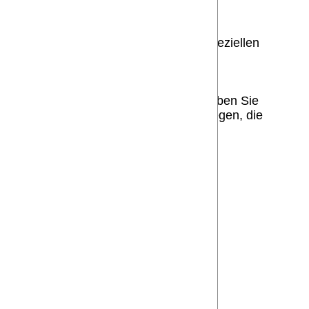
protokolls. Im Rehasport greifen die speziellen
. 1 lit. f DSGVO verarbeitet werden, haben Sie
inzulegen, soweit dafür Gründe vorliegen, die
letzteren Fall haben Sie ein generelles
nfo@ksc-puderbach.de
g