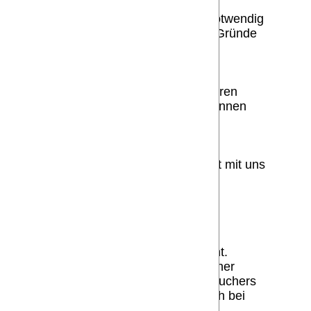
rsonenbezogene Daten die nicht mehr notwendig
 sofern keine vorrangigen berechtigten Gründe
e.V. sowie den Verbänden und ggf. weiteren
rechtigten Interesse. Darüber hinaus können
en Sie per E-Mail oder Telefon Kontakt mit uns
us unserer Datenbank zu.
dienen. Es handelt sich dabei nicht um
durch deren Wiedererkennung der
enwärtigen Phase seines Auftritts nicht.
 Cookies werden zur Zeit bereits von einer
chen lediglich eine Zuordnung eines Besuchers
er einem Pseudonym geführt wird. ist auch bei