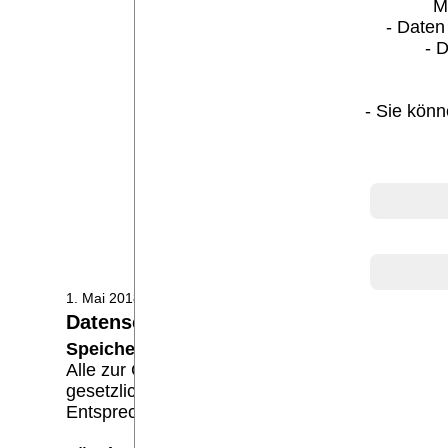
M
- Daten
- 
- Sie könn
Facebook
1. Mai 2018, Puderbach
Datenschutzerklärung
Speicherung:
Alle zur Geschäftsabwicklung erforderlichen D
gesetzlichen Bestimmungen behandelt. Eine Wei
Entsprechend DSGVO werden lediglich Daten mit