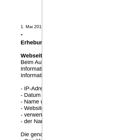
Facebook
1. Mai 2018, Puderbach
-
Erhebung und Speicherung personenbezogen
Webseite:
Beim Aufrufen unserer Website https://www.ka
Informationen an den Server unserer Website g
Informationen werden dabei ohne Ihr Zutun erfa
- IP-Adresse des anfragenden Rechners,
- Datum und Uhrzeit des Zugriffs,
- Name und URL der abgerufenen Datei,
- Website, von der aus der Zugriff erfolgt (Refer
- verwendeter Browser und ggf. das Betriebssy
- der Name Ihres Access-Providers.
Die genannten Daten werden durch uns zu folg