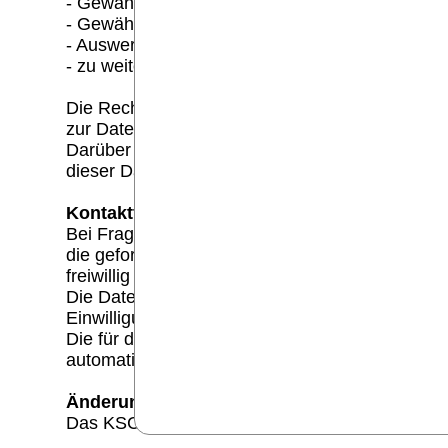
- Gewährleistung eines reibungslosen Verbindu
- Gewährleistung einer komfortablen Nutzung u
- Auswertung der Systemsicherheit und -stabilit
- zu weiteren administrativen Zwecken.
Die Rechtsgrundlage für die Datenverarbeitung i
zur Datenerhebung. In keinem Fall verwenden w
Darüber hinaus setzen wir beim Besuch unserer
dieser Datenschutzerklärung.
Kontaktformular:
Bei Fragen jeglicher Art bieten wir Ihnen die M
die geforderten Angaben erforderlich, damit w
freiwillig getätigt werden.
Die Datenverarbeitung zum Zwecke der Kontaktauf
Einwilligung.
Die für die Benutzung des Kontaktformulars v
automatisch gelöscht.
Änderungen:
Das KSC Puderbach behält sich das Recht vor d