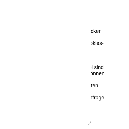
nteresse folgt aus oben aufgelisteten Zwecken
f Ihre Person zu ziehen.
uterungen dazu erhalten Sie unter -Cookies-
lltes Formular Kontakt aufzunehmen. Dabei sind
antworten zu können. Weitere Angaben können
VO auf Grundlage Ihrer freiwillig erteilten
Erledigung der von Ihnen gestellten Anfrage
r gesetzlichen Bestimmungen zu ändern.