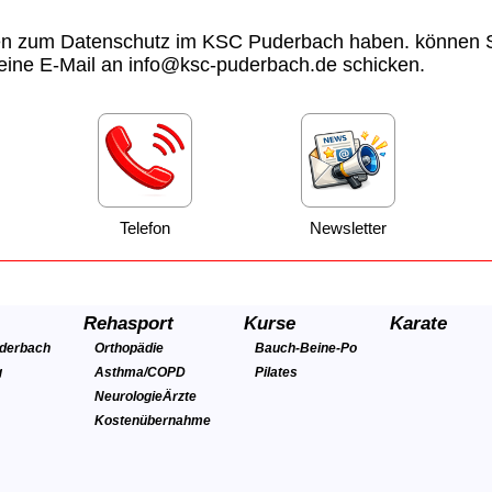
en zum Datenschutz im KSC Puderbach haben. können S
 eine E-Mail an info@ksc-puderbach.de schicken.
Telefon
Newsletter
Rehasport
Kurse
Karate
uderbach
Orthopädie
Bauch-Beine-Po
g
Asthma/COPD
Pilates
Neurologie
Ärzte
Kostenübernahme