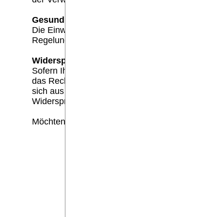
Gesundheitsdaten Art. 9 Abs 2a DSGVO:
Die Einwilligung zur Verarbeitung von Gesundhei
Regelungen des SGB. Diese Einwilligung kann j
Widerspruchsrecht
Sofern Ihre personenbezogenen Daten auf Grund
das Recht, gemäß Art. 21 DSGVO Widerspruch g
sich aus Ihrer besonderen Situation ergeben ode
Widerspruchsrecht, das ohne Angabe einer beso
Möchten Sie von Ihrem Widerrufs- oder Widers