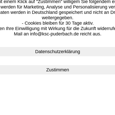
it einem Klick auf "Zustimmen" willigem Sie folgendem e
 werden für Marketing, Analyse und Personalisierung ve
Daten werden in Deutschland gespeichert und nicht an Dr
weitergegeben.
Datenschutzerklärung
- Cookies bleiben für 30 Tage aktiv.
en Ihre Einwilligung mit Wirkung für die Zukunft widerruf
Mail an info@ksc-puderbach.de reicht aus.
Datenschutzerklärung
E-Mail
Drucken
aten werden in unserer EDV Anlage gespeichert. Diese 
tergabe an Dritte erfolgt ausschließlich nach Genehmi
 -berechtigtem Interesse- gespeichert und verarbeitet.