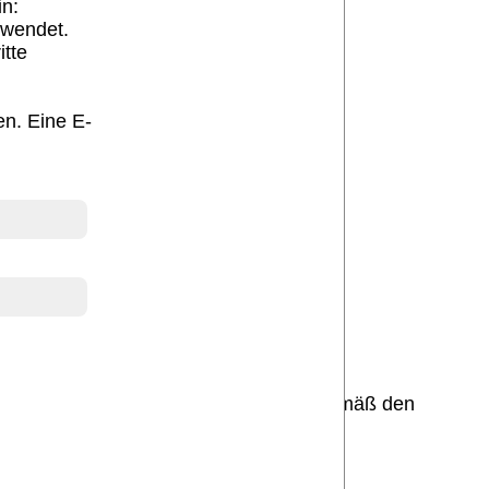
in:
rwendet.
itte
en. Eine E-
Presse
Daten werden äußerst vertraulich und gemäß den
gung.