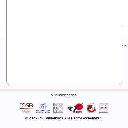
Telefon
Newsletter
WhatsApp
E-Mail
Top Story
Aktuell
Fitness
Rehasport
Kurse
KSC Puderbach
Standort Puderbach
Orthopädie
Bauch-Beine-Po
Ausstattung
Asthma/COPD
Pilates
Neurologie
Ärzte
Kostenübernahme
Karate
Kontakt
Solarium
Allgemeines
Anfahrt
Beauty von KBL
Impressum
Collarium
Datenschutzerklärung
AGB
Mitgliedschaften:
© 2026 KSC Puderbach. Alle Rechte vorbehalten.