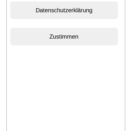
Datenschutzerklärung
Facebook
E-Mail
Drucken
Presse
Puderbach/Horhausen/Altenkirchen
Unsere Vertragsärzte in Sachen Rehasport sind
Dr. Günter Schmidt
Brechhofer Straße 2
56316 Raubach
02684-95680
------------------------------------------------
Dr. med. Elisabeth Lambertz
Rheinstraße 13
56593 Horhausen
02687-1661
------------------------------------------------
Dr. Thomas Lederer
Zum Rousten 2
56305 Puderbach
02684-957557