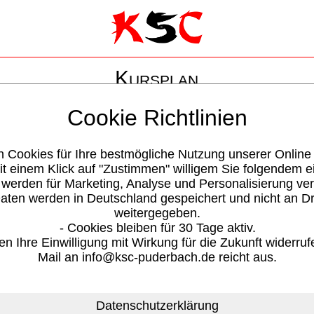
Kursplan
Cookie Richtlinien
n Cookies für Ihre bestmögliche Nutzung unserer Online
08.2026
Mi. 05.08.2026
Do. 06.08.2026
Fr. 07
it einem Klick auf "Zustimmen" willigem Sie folgendem e
Rehasport
 werden für Marketing, Analyse und Personalisierung ve
Beginn: 09:00
Daten werden in Deutschland gespeichert und nicht an Dr
Dauer: 45 Min
weitergegeben.
Rehasport
Rehasport
- Cookies bleiben für 30 Tage aktiv.
Beginn: 10:00
Beginn: 10:00
en Ihre Einwilligung mit Wirkung für die Zukunft widerruf
Dauer: 45 Min
Dauer: 45 Min
Mail an info@ksc-puderbach.de reicht aus.
Reha Sitzgruppe
Reha-Lunge
Reha
Beginn: 11:00
Beginn: 11:00
Beginn
Dauer: 45 Min
Dauer: 45 Min
Dauer:
Datenschutzerklärung