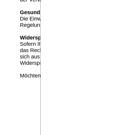
Gesundheitsdaten Art. 9 Abs 2a DSGVO:
Die Einwilligung zur Verarbeitung von Gesundhei
Regelungen des SGB. Diese Einwilligung kann j
Widerspruchsrecht
Sofern Ihre personenbezogenen Daten auf Grund
das Recht, gemäß Art. 21 DSGVO Widerspruch g
sich aus Ihrer besonderen Situation ergeben ode
Widerspruchsrecht, das ohne Angabe einer beso
Möchten Sie von Ihrem Widerrufs- oder Widers