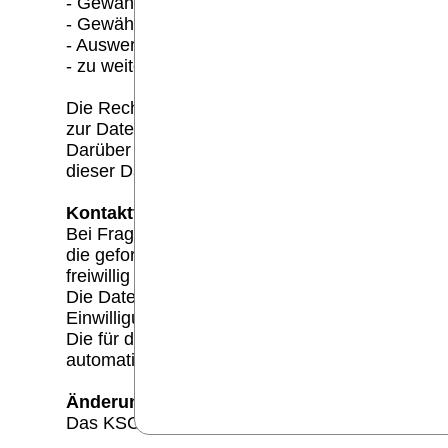
- Gewährleistung eines reibungslosen Verbindu
- Gewährleistung einer komfortablen Nutzung u
- Auswertung der Systemsicherheit und -stabilit
- zu weiteren administrativen Zwecken.
Die Rechtsgrundlage für die Datenverarbeitung i
zur Datenerhebung. In keinem Fall verwenden w
Darüber hinaus setzen wir beim Besuch unserer
dieser Datenschutzerklärung.
Kontaktformular:
Bei Fragen jeglicher Art bieten wir Ihnen die M
die geforderten Angaben erforderlich, damit w
freiwillig getätigt werden.
Die Datenverarbeitung zum Zwecke der Kontaktauf
Einwilligung.
Die für die Benutzung des Kontaktformulars v
automatisch gelöscht.
Änderungen:
Das KSC Puderbach behält sich das Recht vor d