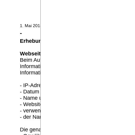
Facebook
1. Mai 2018, Puderbach
-
Erhebung und Speicherung personenbezogen
Webseite:
Beim Aufrufen unserer Website https://www.ka
Informationen an den Server unserer Website g
Informationen werden dabei ohne Ihr Zutun erfa
- IP-Adresse des anfragenden Rechners,
- Datum und Uhrzeit des Zugriffs,
- Name und URL der abgerufenen Datei,
- Website, von der aus der Zugriff erfolgt (Refer
- verwendeter Browser und ggf. das Betriebssy
- der Name Ihres Access-Providers.
Die genannten Daten werden durch uns zu folg