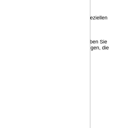
protokolls. Im Rehasport greifen die speziellen
. 1 lit. f DSGVO verarbeitet werden, haben Sie
inzulegen, soweit dafür Gründe vorliegen, die
letzteren Fall haben Sie ein generelles
nfo@ksc-puderbach.de
g