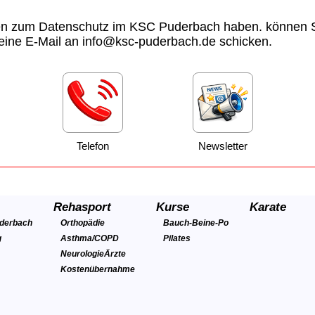
en zum Datenschutz im KSC Puderbach haben. können S
 eine E-Mail an info@ksc-puderbach.de schicken.
Telefon
Newsletter
Rehasport
Kurse
Karate
uderbach
Orthopädie
Bauch-Beine-Po
g
Asthma/COPD
Pilates
Neurologie
Ärzte
Kostenübernahme