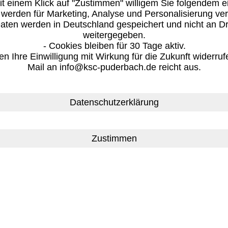
it einem Klick auf "Zustimmen" willigem Sie folgendem e
 werden für Marketing, Analyse und Personalisierung ve
Daten werden in Deutschland gespeichert und nicht an Dr
weitergegeben.
Datenschutzerklärung
- Cookies bleiben für 30 Tage aktiv.
en Ihre Einwilligung mit Wirkung für die Zukunft widerruf
Mail an info@ksc-puderbach.de reicht aus.
Datenschutzerklärung
E-Mail
Drucken
aten werden in unserer EDV Anlage gespeichert. Diese 
tergabe an Dritte erfolgt ausschließlich nach Genehmi
 -berechtigtem Interesse- gespeichert und verarbeitet.