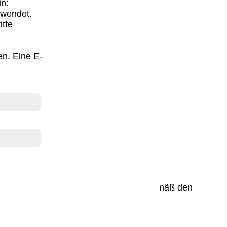
in:
rwendet.
itte
en. Eine E-
Presse
Daten werden äußerst vertraulich und gemäß den
gung.