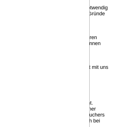
rsonenbezogene Daten die nicht mehr notwendig
 sofern keine vorrangigen berechtigten Gründe
e.V. sowie den Verbänden und ggf. weiteren
rechtigten Interesse. Darüber hinaus können
en Sie per E-Mail oder Telefon Kontakt mit uns
us unserer Datenbank zu.
dienen. Es handelt sich dabei nicht um
durch deren Wiedererkennung der
enwärtigen Phase seines Auftritts nicht.
 Cookies werden zur Zeit bereits von einer
chen lediglich eine Zuordnung eines Besuchers
er einem Pseudonym geführt wird. ist auch bei