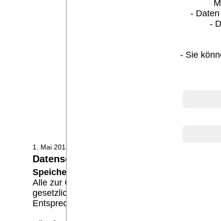
M
- Daten
- 
- Sie könn
Facebook
1. Mai 2018, Puderbach
Datenschutzerklärung
Speicherung:
Alle zur Geschäftsabwicklung erforderlichen D
gesetzlichen Bestimmungen behandelt. Eine Wei
Entsprechend DSGVO werden lediglich Daten mit