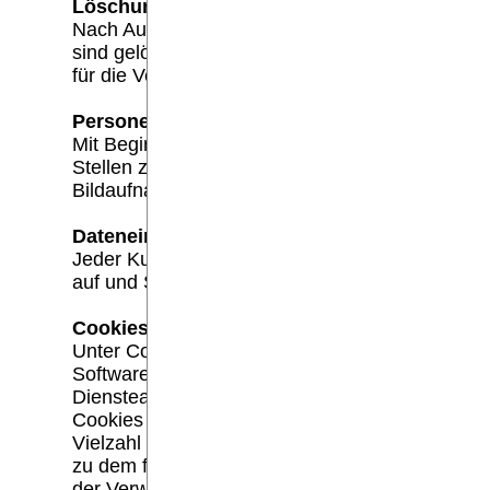
Löschung / Recht auf Löschung nach Art. 
Nach Austritt werden die Daten nach der geset
sind gelöscht. Jede Person hat das Recht gegen
für die Verarbeitung vorliegen.
Personenbezogene Daten und Bilder:
Mit Beginn der Mitgliedschaft willigt jedes Mi
Stellen zwecks Verwaltung und Abrechnung gesp
Bildaufnahmen im KSC die dem Sport dienen erst
Dateneinsicht:
Jeder Kunde kann gemäß Art. 15 DSGVO jederzei
auf und Sie können einen Termin zur Dateneins
Cookies:
Unter Cookies versteht man kleine Textdateien.
Software. sondern lediglich um eine Kennziffe
Diensteanbieter die Benutzung seiner Website 
Cookies einzusetzen. Dies kann sich aber dann 
Vielzahl von Websites benutzt. Durch sie selbs
zu dem für ihn gespeicherten Benutzerprofil. Da 
der Verwendung von Cookies der Schutz der Pri