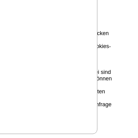
nteresse folgt aus oben aufgelisteten Zwecken
f Ihre Person zu ziehen.
uterungen dazu erhalten Sie unter -Cookies-
lltes Formular Kontakt aufzunehmen. Dabei sind
antworten zu können. Weitere Angaben können
VO auf Grundlage Ihrer freiwillig erteilten
Erledigung der von Ihnen gestellten Anfrage
r gesetzlichen Bestimmungen zu ändern.