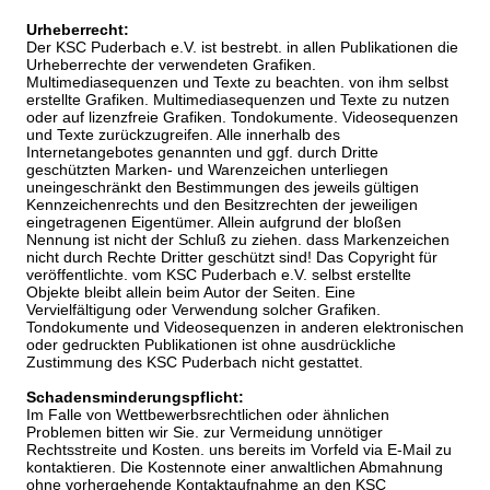
Urheberrecht:
Der KSC Puderbach e.V. ist bestrebt. in allen Publikationen die
Urheberrechte der verwendeten Grafiken.
Multimediasequenzen und Texte zu beachten. von ihm selbst
erstellte Grafiken. Multimediasequenzen und Texte zu nutzen
oder auf lizenzfreie Grafiken. Tondokumente. Videosequenzen
und Texte zurückzugreifen. Alle innerhalb des
Internetangebotes genannten und ggf. durch Dritte
geschützten Marken- und Warenzeichen unterliegen
uneingeschränkt den Bestimmungen des jeweils gültigen
Kennzeichenrechts und den Besitzrechten der jeweiligen
eingetragenen Eigentümer. Allein aufgrund der bloßen
Nennung ist nicht der Schluß zu ziehen. dass Markenzeichen
nicht durch Rechte Dritter geschützt sind! Das Copyright für
veröffentlichte. vom KSC Puderbach e.V. selbst erstellte
Objekte bleibt allein beim Autor der Seiten. Eine
Vervielfältigung oder Verwendung solcher Grafiken.
Tondokumente und Videosequenzen in anderen elektronischen
oder gedruckten Publikationen ist ohne ausdrückliche
Zustimmung des KSC Puderbach nicht gestattet.
Schadensminderungspflicht:
Im Falle von Wettbewerbsrechtlichen oder ähnlichen
Problemen bitten wir Sie. zur Vermeidung unnötiger
Rechtsstreite und Kosten. uns bereits im Vorfeld via E-Mail zu
kontaktieren. Die Kostennote einer anwaltlichen Abmahnung
ohne vorhergehende Kontaktaufnahme an den KSC