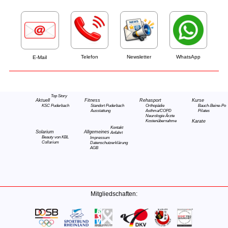
Telefon
Newsletter
WhatsApp
E-Mail
Top Story
Aktuell
Fitness
Rehasport
Kurse
KSC Puderbach
Standort Puderbach
Orthopädie
Bauch-Beine-Po
Ausstattung
Asthma/COPD
Pilates
Neurologie
Ärzte
Kostenübernahme
Karate
Kontakt
Solarium
Allgemeines
Anfahrt
Beauty von KBL
Impressum
Collarium
Datenschutzerklärung
AGB
Mitgliedschaften: