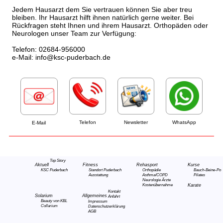
Jedem Hausarzt dem Sie vertrauen können Sie aber treu
bleiben. Ihr Hausarzt hilft ihnen natürlich gerne weiter. Bei
Rückfragen steht Ihnen und ihrem Hausarzt. Orthopäden oder
Neurologen unser Team zur Verfügung:
Telefon: 02684-956000
e-Mail: info@ksc-puderbach.de
Telefon
Newsletter
WhatsApp
E-Mail
Top Story
Aktuell
Fitness
Rehasport
Kurse
KSC Puderbach
Standort Puderbach
Orthopädie
Bauch-Beine-Po
Ausstattung
Asthma/COPD
Pilates
Neurologie
Ärzte
Kostenübernahme
Karate
Kontakt
Solarium
Allgemeines
Anfahrt
Beauty von KBL
Impressum
Collarium
Datenschutzerklärung
AGB