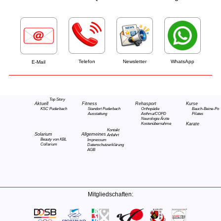
Telefon
Newsletter
WhatsApp
E-Mail
Top Story
Aktuell
Fitness
Rehasport
Kurse
KSC Puderbach
Standort Puderbach
Orthopädie
Bauch-Beine-Po
Ausstattung
Asthma/COPD
Pilates
Neurologie
Ärzte
Kostenübernahme
Karate
Kontakt
Solarium
Allgemeines
Anfahrt
Beauty von KBL
Impressum
Collarium
Datenschutzerklärung
AGB
Mitgliedschaften: