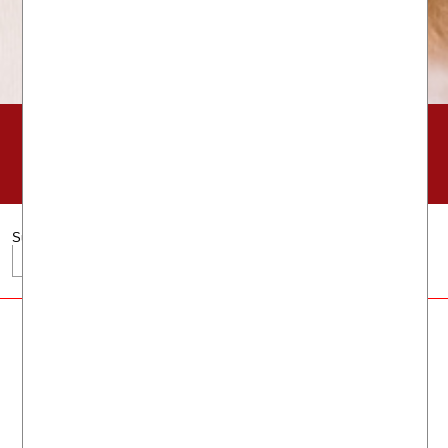
FITNESS
KURSE
REHASPORT
SOLARIUM
KARATE
Suchen
Kursplan
Anmelden
Probetraining
Online Shop