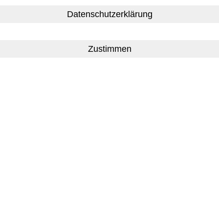
ebotenen Informationen und Materialien (zum Beispiel Te
Datenschutzerklärung
nformation und können zur redaktionellen Darstellung in
von Medienunternehmen als Quelle für die eigene redaktio
Nutzung von Inhalten hinaus ist jede missbräuchliche N
den,
rziellen Zwecken genutzt oder an Dritte weitergegeben 
e Webangebote, weder private noch kommerzielle, integri