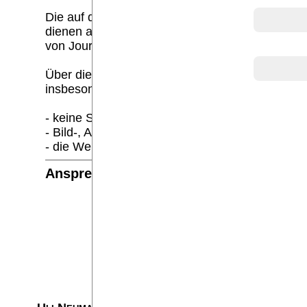
Die auf dieser Webseite als Pressematerial ang
dienen ausschließlich dem Zwecke der eigenen I
von Journalisten, Influencern und Mitarbeitern 
Über die vorstehend ausdrücklich zugelassene 
insbesondere dürfen
- keine Sicherheitsvorkehrungen umgangen wer
- Bild-, Audio- und Video-Daten nicht zu komme
- die Webseite oder Teile davon nicht in ander
Ansprechpartner