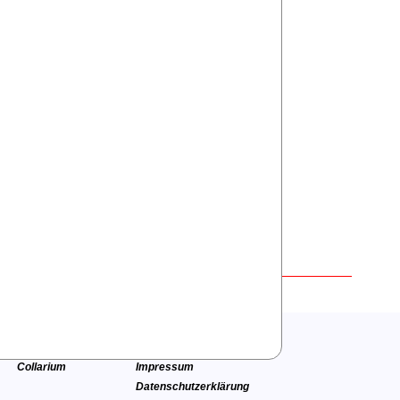
WhatsApp
Solarium
Allgemeines
Beauty von KBL
Kontakt
Anfahrt
Collarium
Impressum
Datenschutzerklärung