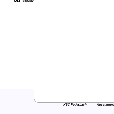
Uli Neumann
E-Mail
Aktuell
Fitness
Top Story
Standort P
KSC Puderbach
Ausstattun