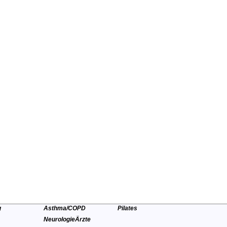
Inhaber, Cheftrainer Karate
A Lizenz Leistungssport
B Lizenz Rehabilitation Orthopädie
B-Lizenz Prävention
02684-956000
Telefon
Newsletter
Rehasport
Kurse
Karate
uderbach
Orthopädie
Bauch-Beine-Po
g
Asthma/COPD
Pilates
Neurologie
Ärzte