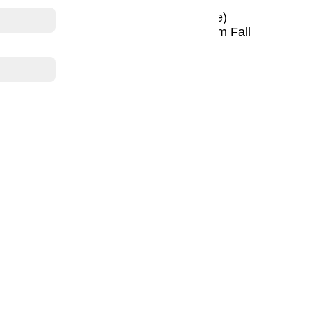
xt-, Bild-, Audio- oder Video-Dokumente)
 sizialen Medien genutzt werden oder im Fall
nelle Berichterstattung.
utzung der Webseiten zu unterlassen,
werden,
ert oder kommerziell genutzt werden.